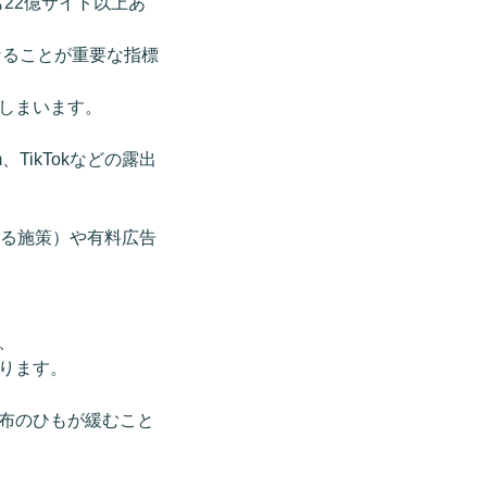
も22億サイト以上あ
なることが重要な指標
しまいます。
、TikTokなどの露出
する施策）や有料広告
、
ります。
布のひもが緩むこと