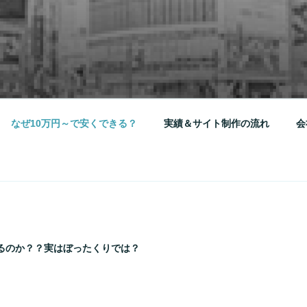
ノマス
なら
なぜ10万円～で安くできる？
実績＆サイト制作の流れ
会
るのか？？実はぼったくりでは？